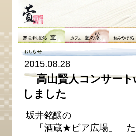
2015.08.28
高山賢人コンサートw
しました
坂井銘醸の
「酒蔵★ビア広場」 た