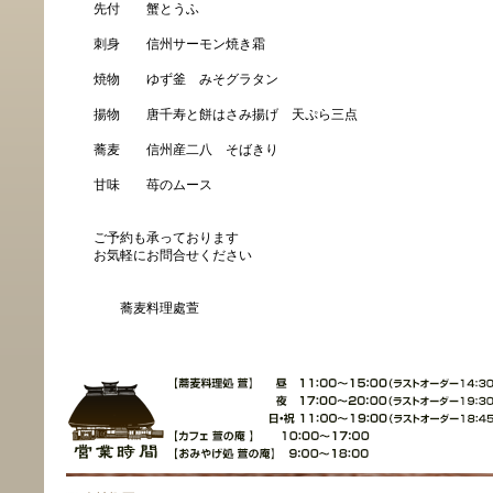
先付 蟹とうふ
刺身 信州サーモン焼き霜
焼物 ゆず釜 みそグラタン
揚物 唐千寿と餅はさみ揚げ 天ぷら三点
蕎麦 信州産二八 そばきり
甘味 苺のムース
ご予約も承っております
お気軽にお問合せください
蕎麦料理處萱