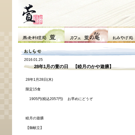
2016.01.25
28年1月の萱の日 【睦月のかや遊膳】
28年1月28日(木)
限定15食
1905円(税込2057円) お早めにどうぞ
睦月の遊膳
【御献立】