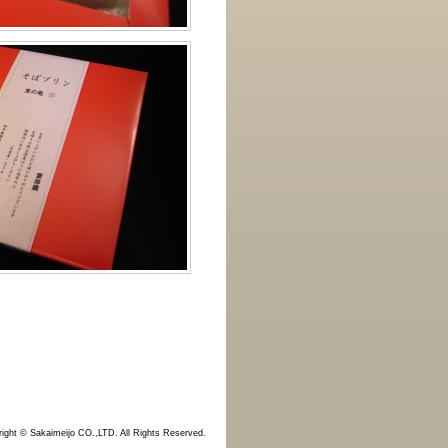
ight © Sakaimeijo CO.,LTD. All Rights Reserved.