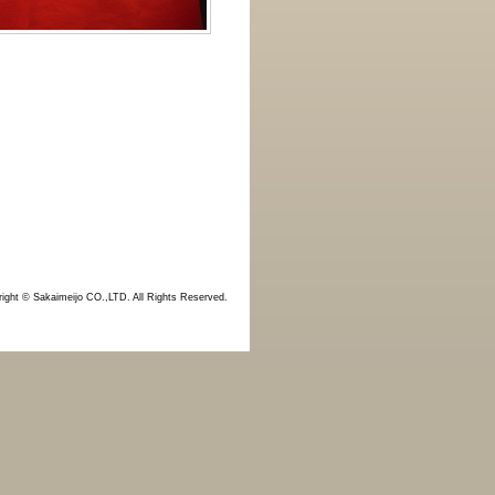
ight © Sakaimeijo CO.,LTD. All Rights Reserved.