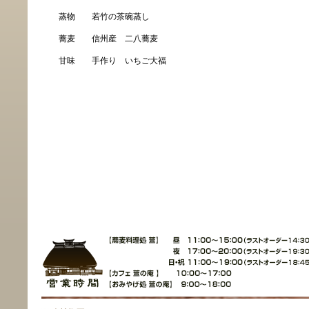
蒸物 若竹の茶碗蒸し
蕎麦 信州産 二八蕎麦
甘味 手作り いちご大福