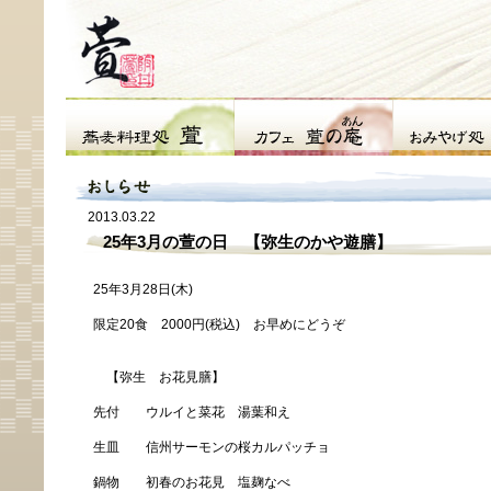
2013.03.22
25年3月の萱の日 【弥生のかや遊膳】
25年3月28日(木)
限定20食 2000円(税込) お早めにどうぞ
【弥生 お花見膳】
先付 ウルイと菜花 湯葉和え
生皿 信州サーモンの桜カルパッチョ
鍋物 初春のお花見 塩麹なべ