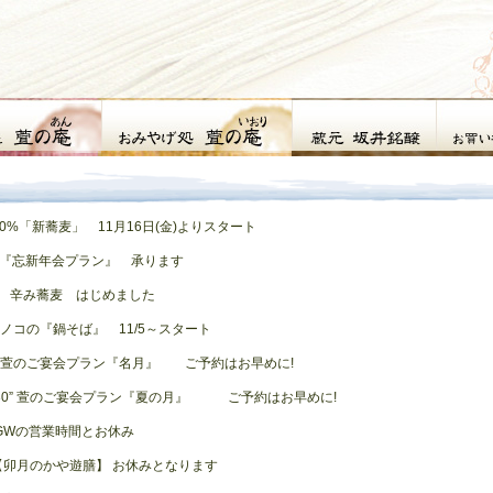
0%「新蕎麦」 11月16日(金)よりスタート
年『忘新年会プラン』 承ります
より 辛み蕎麦 はじめました
コの『鍋そば』 11/5～スタート
萱のご宴会プラン『名月』 ご予約はお早めに!
 萱のご宴会プラン『夏の月』 ご予約はお早めに!
営業時間とお休み
のかや遊膳】 お休みとなります