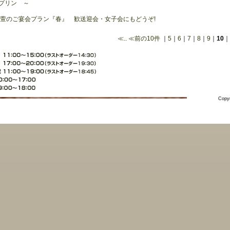
プリン ～
萱のご宴会プラン『春』 歓送迎会・女子会にもどうぞ!
≪..
≪前の10件
｜
5
｜
6
｜
7
｜
8
｜
9
｜
10
｜
Copyr