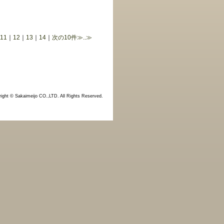
11
｜
12
｜
13
｜
14
｜
次の10件≫
..≫
ight © Sakaimeijo CO.,LTD. All Rights Reserved.